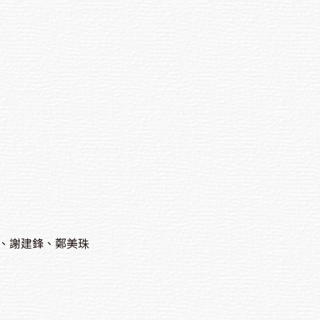
、謝建鋒、鄭美珠