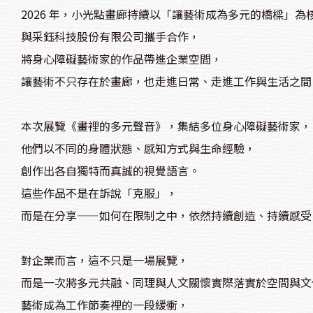
2026 年，小光點畫廊持續以「讓藝術成為多元的橋樑」為
與采鈺科技股份有限公司攜手合作，
將身心障礙藝術家的作品帶進企業空間，
讓藝術不只存在於畫廊，也走進日常、走進工作與生活之間
本次展覽《畫裡的多元聲音》，集結多位身心障礙藝術家，
他們以不同的身體狀態、感知方式與生命經驗，
創作出各自獨特而真誠的視覺語言。
這些作品不是在訴說「克服」，
而是在分享——如何在限制之中，依然持續創造、持續感受
對企業而言，這不只是一場展覽，
而是一次將多元共融、同理與人文關懷實際落實於空間與文
藝術成為工作節奏裡的一段緩衝，