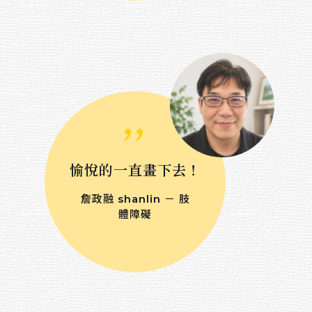
,,
愉悅的一直畫下去！
詹政融 shanlin － 肢
體障礙