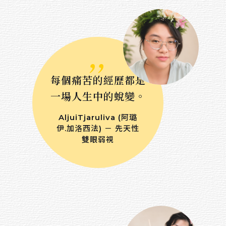
,,
每個痛苦的經歷都是
一場人生中的蛻變。
AljuiTjaruliva (阿璐
伊.加洛西法) － 先天性
雙眼弱視