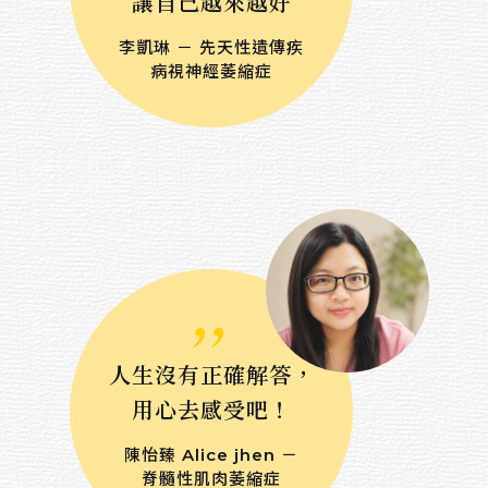
讓自己越來越好
綜合媒材
李凱琳 － 先天性遺傳疾
病視神經萎縮症
色鉛筆
麥克筆
廣告顏料
粉彩
水墨
,,
天然乾燥花卉
數位媒材
人生沒有正確解答，
用心去感受吧！
Sort by price
陳怡臻 Alice jhen －
脊髓性肌肉萎縮症