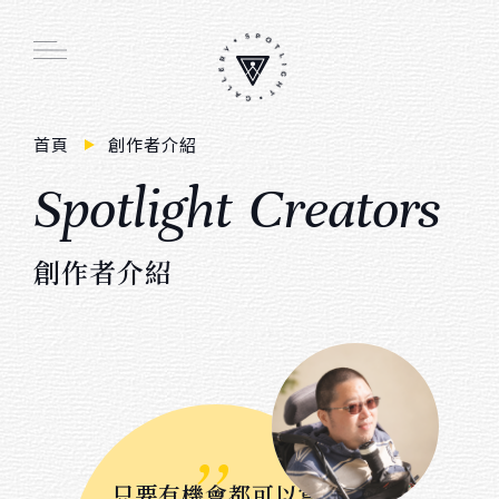
Main function
首頁
創作者介紹
S
p
o
t
i
g
h
t
C
r
e
a
t
o
r
s
線上畫廊
周邊商品
創
作
者
介
紹
創作者介紹
展覽活動
會員註冊／登入
,,
購物車
只要有機會都可以嘗