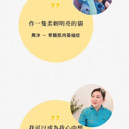
作一隻柔韌明亮的貓
周沐 － 脊髓肌肉萎縮症
,,
我可以成為我心中想