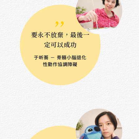
,,
要永不放棄，最後一
定可以成功
于昕蕎 － 脊髓小腦退化
性動作協調障礙
,,