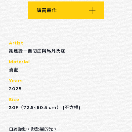
回首頁
購買畫作
Others
關於我們
Artist
連絡我們
謝建鋒－自閉症與馬凡氏症
招募夥伴
Material
油畫
Sort by material
Years
2025
油畫
Size
水彩
20F（72.5×60.5 cm） (不含框)
壓克力顏料
白翼振動，掀起風的光。
粉蠟筆