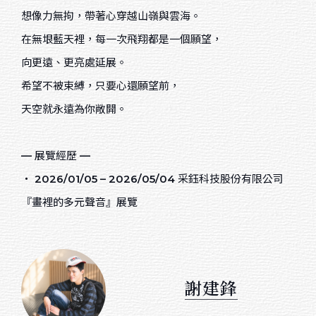
想像力無拘，帶著心穿越山嶺與雲海。
綜合媒材
在無垠藍天裡，每一次飛翔都是一個願望，
色鉛筆
向更遠、更亮處延展。
希望不被束縛，只要心還願望前，
麥克筆
天空就永遠為你敞開。
廣告顏料
粉彩
— 展覽經歷 —
水墨
‧ 2026/01/05 – 2026/05/04 采鈺科技股份有限公司
『畫裡的多元聲音』展覽
天然乾燥花卉
數位媒材
謝建鋒
Sort by price