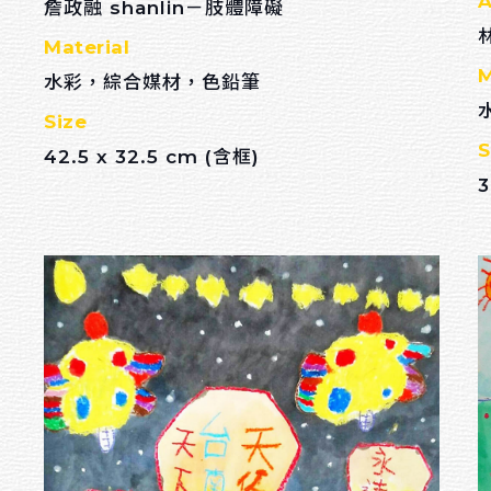
A
詹政融 shanlin－肢體障礙
Material
M
水彩，綜合媒材，色鉛筆
Size
S
42.5 x 32.5 cm (含框)
3