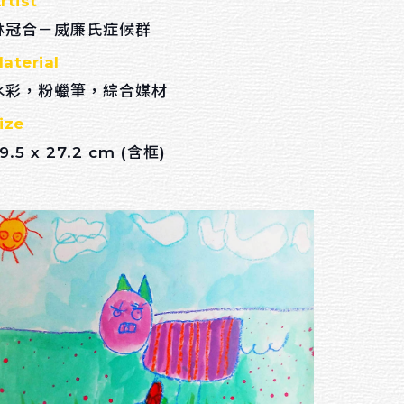
rtist
林冠合－威廉氏症候群
aterial
水彩，粉蠟筆，綜合媒材
ize
9.5 x 27.2 cm (含框)