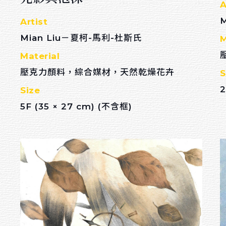
A
Artist
Mian Liu－夏柯-馬利-杜斯氏
M
Material
壓克力顏料，綜合媒材，天然乾燥花卉
S
2
Size
5F (35 × 27 cm) (不含框)