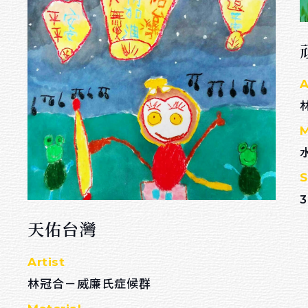
A
M
S
3
天佑台灣
Artist
林冠合－威廉氏症候群