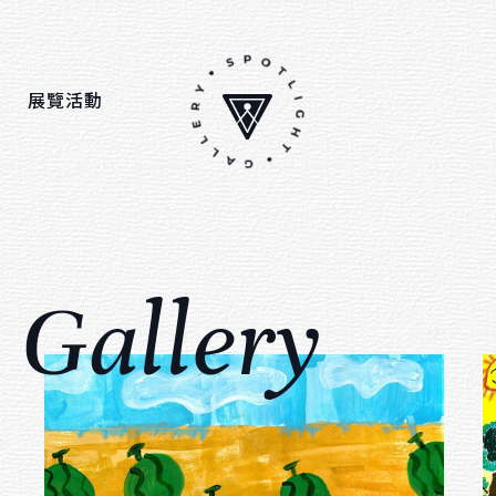
展覽活動
Others
Sort by ma
關於我們
油畫
G
a
l
l
e
r
y
連絡我們
水彩
招募夥伴
壓克力顏料
粉蠟筆
綜合媒材