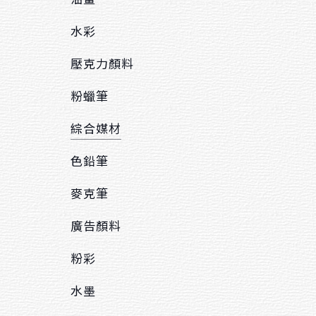
水彩
壓克力顏料
粉蠟筆
綜合媒材
色鉛筆
麥克筆
廣告顏料
粉彩
水墨