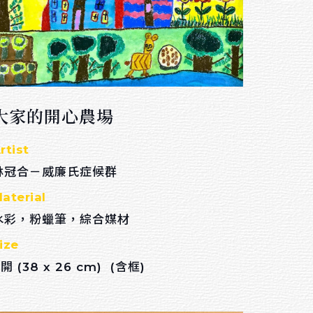
$ 80,000 － $
100,000
$ 100,000 －
大家的開心農場
rtist
卉
林冠合－威廉氏症候群
aterial
水彩，粉蠟筆，綜合媒材
ize
開 (38 x 26 cm) (含框)