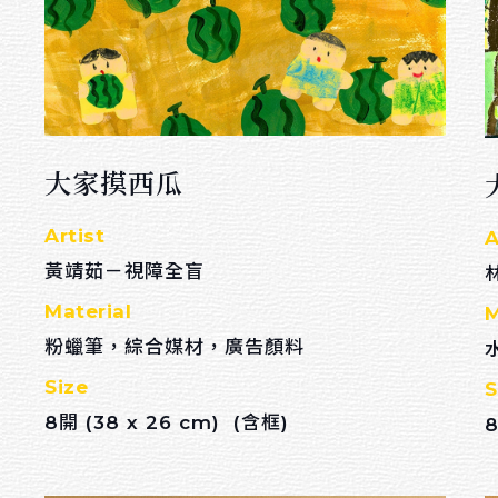
色鉛筆
麥克筆
廣告顏料
粉彩
大家摸西瓜
水墨
Artist
A
天然乾燥花
黃靖茹－視障全盲
數位媒材
Material
M
粉蠟筆，綜合媒材，廣告顏料
Size
S
8開 (38 x 26 cm) (含框)
8