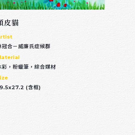
頑皮貓
rtist
林冠合－威廉氏症候群
aterial
水彩，粉蠟筆，綜合媒材
ize
9.5x27.2 (含框)