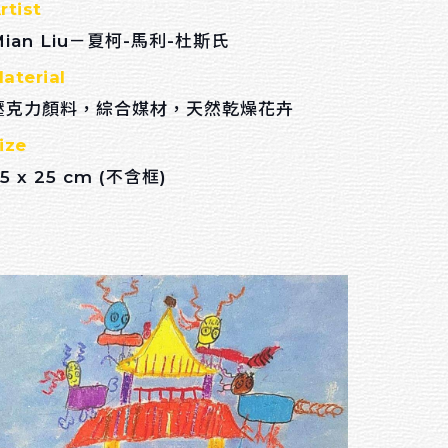
rtist
Mian Liu－夏柯-馬利-杜斯氏
aterial
壓克力顏料，綜合媒材，天然乾燥花卉
ize
5 x 25 cm (不含框)