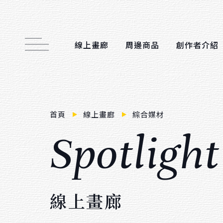
線上畫廊
周邊商品
創作者介紹
Main function
首頁
線上畫廊
綜合媒材
線上畫廊
S
p
o
t
l
i
g
h
t
周邊商品
創作者介紹
展覽活動
線
上
畫
廊