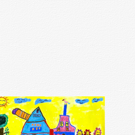
terial
Sort by price
$ 3,000 － $ 10,000
$ 10,000 － $ 20,000
$ 20,000 － $ 30,000
$ 30,000 － $ 50,000
$ 50,000 － $ 80,000