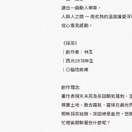
譜出一曲動人樂章，
人與人之間 ～ 用炙熱的溫度讓愛浮
從心看見感動。
《採茶》
│創作者：林玉
│西元1978年生
│◎腦性痲痺
創作理念:
畫作表現天未亮及茶田朝氣蓬勃、
樸實土地、散去霧氣、露珠在晨光
照映採茶姑娘，茶田綠意盎然，悠
忙裡偷閒聊著些什麼呢？