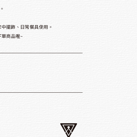
m。
家中擺飾、日常餐具使用。
單商品喔~