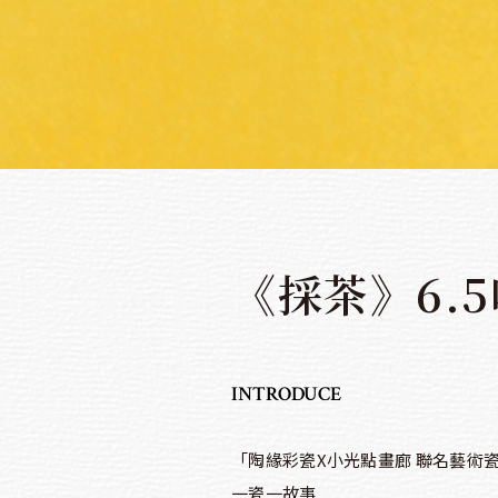
《採茶》6.
INTRODUCE
「陶緣彩瓷X小光點畫廊 聯名藝術
一瓷一故事