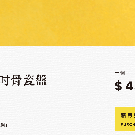
一個
5吋骨瓷盤
$ 
購買
瓷盤」
PURCH