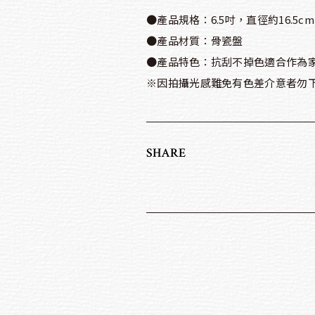
●產品規格：6.5吋，直徑約16.5c
●產品材質：骨瓷盤
●產品特色：抗刮不掉色適合作為
※因拍攝光感難免有色差介意者勿下
SHARE