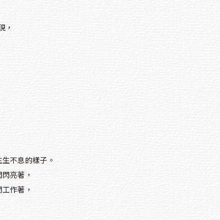
現，
生生不息的樣子。
閃閃亮著，
閒工作著，